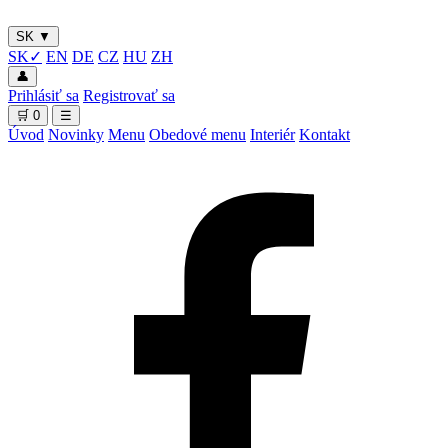
SK
▼
SK
✓
EN
DE
CZ
HU
ZH
👤
Prihlásiť sa
Registrovať sa
🛒
0
☰
Úvod
Novinky
Menu
Obedové menu
Interiér
Kontakt