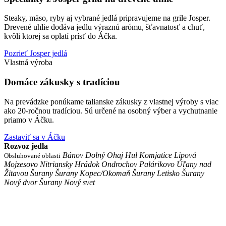
Steaky, mäso, ryby aj vybrané jedlá pripravujeme na grile Josper.
Drevené uhlie dodáva jedlu výraznú arómu, šťavnatosť a chuť,
kvôli ktorej sa oplatí prísť do Áčka.
Pozrieť Josper jedlá
Vlastná výroba
Domáce zákusky
s tradíciou
Na prevádzke ponúkame talianske zákusky z vlastnej výroby s viac
ako 20-ročnou tradíciou. Sú určené na osobný výber a vychutnanie
priamo v Áčku.
Zastaviť sa v Áčku
Rozvoz jedla
Bánov
Dolný Ohaj
Hul
Komjatice
Lipová
Obsluhované oblasti
Mojzesovo
Nitriansky Hrádok
Ondrochov
Palárikovo
Úľany nad
Žitavou
Šurany
Šurany Kopec/Okomaň
Šurany Letisko
Šurany
Nový dvor
Šurany Nový svet
Novinky