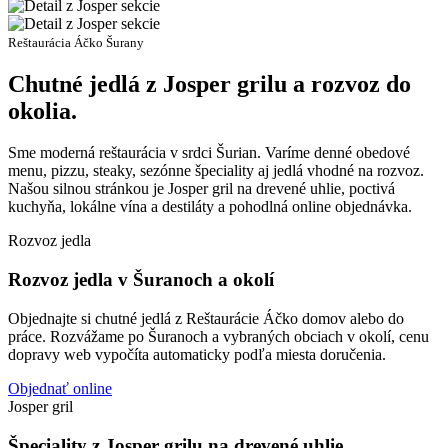
Reštaurácia Áčko Šurany
Chutné jedlá z Josper grilu a rozvoz do
okolia.
Sme moderná reštaurácia v srdci Šurian. Varíme denné obedové
menu, pizzu, steaky, sezónne špeciality aj jedlá vhodné na rozvoz.
Našou silnou stránkou je Josper gril na drevené uhlie, poctivá
kuchyňa, lokálne vína a destiláty a pohodlná online objednávka.
Rozvoz jedla
Rozvoz jedla
v Šuranoch a okolí
Objednajte si chutné jedlá z Reštaurácie Áčko domov alebo do
práce. Rozvážame po Šuranoch a vybraných obciach v okolí, cenu
dopravy web vypočíta automaticky podľa miesta doručenia.
Objednať online
Josper gril
Špeciality z Josper grilu na drevené uhlie