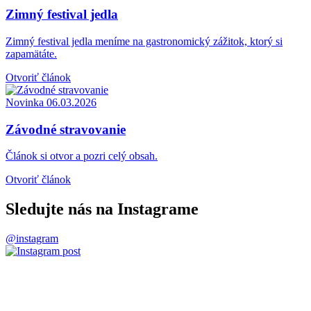
Zimný festival jedla
Zimný festival jedla meníme na gastronomický zážitok, ktorý si
zapamätáte.
Otvoriť článok
Novinka
06.03.2026
Závodné stravovanie
Článok si otvor a pozri celý obsah.
Otvoriť článok
Sledujte nás na Instagrame
@instagram