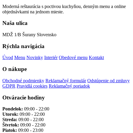
Moderná reštaurácia s poctivou kuchyňou, denným menu a online
objednávkami na jednom mieste.
Naša ulica
MDŽ 1/B
Šurany
Slovensko
Rýchla navigácia
Úvod
Menu
Novinky
Interiér
Obedové menu
Kontakt
O nákupe
Obchodné podmienky
Reklamačný formulár
Odstúpenie od zmluvy
GDPR
Pravidlá cookies
Reklamačný poriadok
Otváracie hodiny
Pondelok:
09:00 - 22:00
Utorok:
09:00 - 22:00
Streda:
09:00 - 22:00
Štvrtok:
09:00 - 22:00
Piatok:
09:00 - 23:00