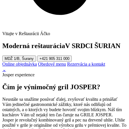
Vitajte v Reštaurácii Áčko
Moderná reštaurácia
V SRDCI ŠURIAN
MDŽ 1/B, Šurany
+421 905 311 000
Online objednávka
Obedové menu
Rezervácia a kontakt
⌄
Josper experience
Čím je výnimočný gril JOSPER?
Neustále sa snažíme posúvať ďalej, zvyšovať kvalitu a prinášať
Vám jedinečné gastronomické zážitky, ktoré nás odlišujú od
ostatných, a o ktorých vy budete hovoriť svojim blízkym. Náš tím
kuchárov Vám už nejaký ten čas čaruje na GRILE JOSPER.
Josper je revolučný kombinovaný gril a pec na drevené uhlie. Uhlie
použité v grile je originálne od výrobcu grilu v prémiovej kvalite. To