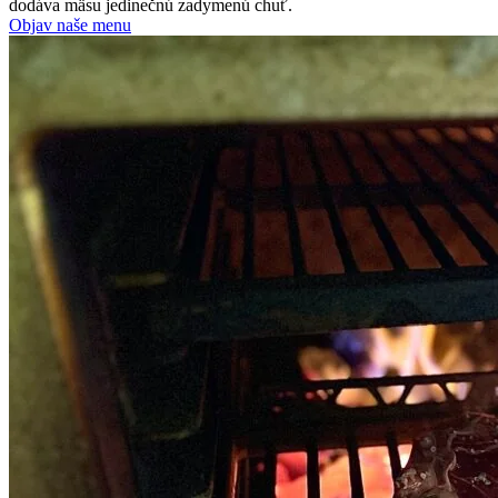
dodáva mäsu jedinečnú zadymenú chuť.
Objav naše menu