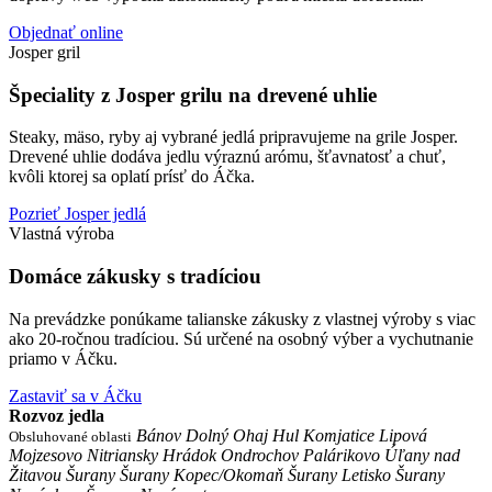
Objednať online
Josper gril
Špeciality z Josper grilu na drevené uhlie
Steaky, mäso, ryby aj vybrané jedlá pripravujeme na grile Josper.
Drevené uhlie dodáva jedlu výraznú arómu, šťavnatosť a chuť,
kvôli ktorej sa oplatí prísť do Áčka.
Pozrieť Josper jedlá
Vlastná výroba
Domáce zákusky
s tradíciou
Na prevádzke ponúkame talianske zákusky z vlastnej výroby s viac
ako 20-ročnou tradíciou. Sú určené na osobný výber a vychutnanie
priamo v Áčku.
Zastaviť sa v Áčku
Rozvoz jedla
Bánov
Dolný Ohaj
Hul
Komjatice
Lipová
Obsluhované oblasti
Mojzesovo
Nitriansky Hrádok
Ondrochov
Palárikovo
Úľany nad
Žitavou
Šurany
Šurany Kopec/Okomaň
Šurany Letisko
Šurany