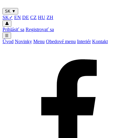
SK
▼
SK
✓
EN
DE
CZ
HU
ZH
👤
Prihlásiť sa
Registrovať sa
☰
Úvod
Novinky
Menu
Obedové menu
Interiér
Kontakt