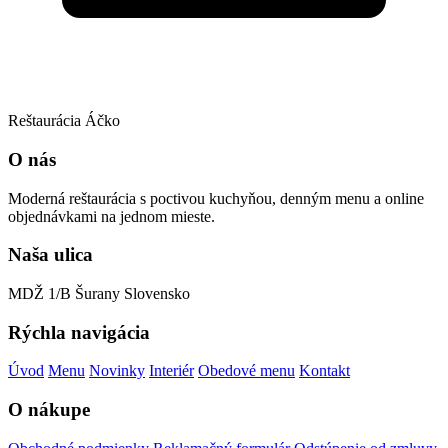
Reštaurácia Áčko
O nás
Moderná reštaurácia s poctivou kuchyňou, denným menu a online
objednávkami na jednom mieste.
Naša ulica
MDŽ 1/B
Šurany
Slovensko
Rýchla navigácia
Úvod
Menu
Novinky
Interiér
Obedové menu
Kontakt
O nákupe