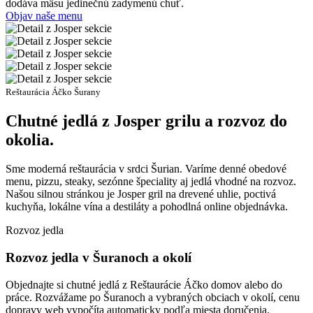
dodáva mäsu jedinečnú zadymenú chuť.
Objav naše menu
Reštaurácia Áčko Šurany
Chutné jedlá z Josper grilu a rozvoz do
okolia.
Sme moderná reštaurácia v srdci Šurian. Varíme denné obedové
menu, pizzu, steaky, sezónne špeciality aj jedlá vhodné na rozvoz.
Našou silnou stránkou je Josper gril na drevené uhlie, poctivá
kuchyňa, lokálne vína a destiláty a pohodlná online objednávka.
Rozvoz jedla
Rozvoz jedla
v Šuranoch a okolí
Objednajte si chutné jedlá z Reštaurácie Áčko domov alebo do
práce. Rozvážame po Šuranoch a vybraných obciach v okolí, cenu
dopravy web vypočíta automaticky podľa miesta doručenia.