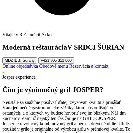
Vitajte v Reštaurácii Áčko
Moderná reštaurácia
V SRDCI ŠURIAN
MDŽ 1/B, Šurany
+421 905 311 000
Online objednávka
Obedové menu
Rezervácia a kontakt
⌄
Josper experience
Čím je výnimočný gril JOSPER?
Neustále sa snažíme posúvať ďalej, zvyšovať kvalitu a prinášať
Vám jedinečné gastronomické zážitky, ktoré nás odlišujú od
ostatných, a o ktorých vy budete hovoriť svojim blízkym. Náš tím
kuchárov Vám už nejaký ten čas čaruje na GRILE JOSPER.
Josper je revolučný kombinovaný gril a pec na drevené uhlie. Uhlie
použité v grile je originálne od výrobcu grilu v prémiovej kvalite. To